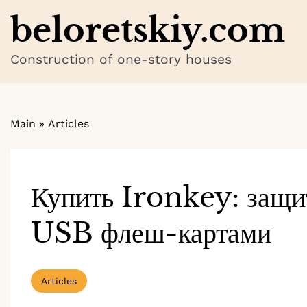
Skip
beloretskiy.com
to
content
Construction of one-story houses
Main
»
Articles
Купить Ironkey: защи
USB флеш-картами
Articles