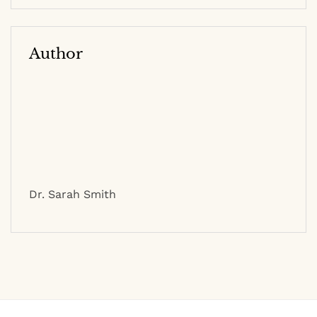
Author
Dr. Sarah Smith
2023 (c) beloretskiy.com
Contact
|
Privacy Policy
|
Site Map