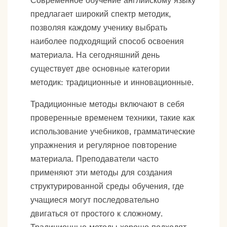
Современное обучение английскому языку
предлагает широкий спектр методик,
позволяя каждому ученику выбрать
наиболее подходящий способ освоения
материала. На сегодняшний день
существует две основные категории
методик: традиционные и инновационные.
Традиционные методы включают в себя
проверенные временем техники, такие как
использование учебников, грамматические
упражнения и регулярное повторение
материала. Преподаватели часто
применяют эти методы для создания
структурированной среды обучения, где
учащиеся могут последовательно
двигаться от простого к сложному.