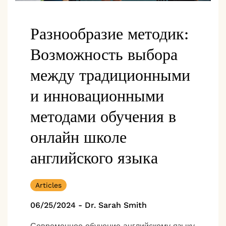
Разнообразие методик:
Возможность выбора
между традиционными
и инновационными
методами обучения в
онлайн школе
английского языка
Articles
06/25/2024
-
Dr. Sarah Smith