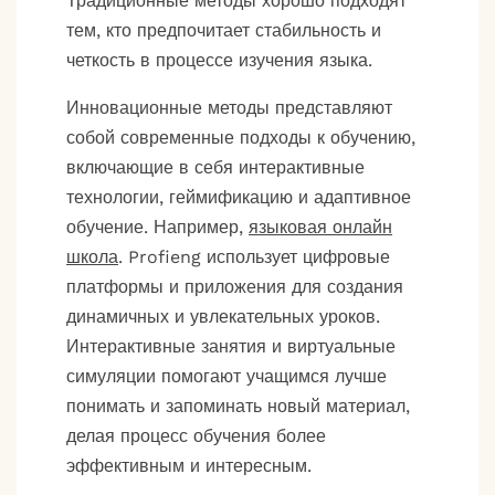
Традиционные методы хорошо подходят
тем, кто предпочитает стабильность и
четкость в процессе изучения языка.
Инновационные методы представляют
собой современные подходы к обучению,
включающие в себя интерактивные
технологии, геймификацию и адаптивное
обучение. Например,
языковая онлайн
школа
. Profieng использует цифровые
платформы и приложения для создания
динамичных и увлекательных уроков.
Интерактивные занятия и виртуальные
симуляции помогают учащимся лучше
понимать и запоминать новый материал,
делая процесс обучения более
эффективным и интересным.