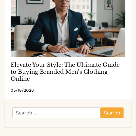
Elevate Your Style: The Ultimate Guide
to Buying Branded Men’s Clothing
Online
05/18/2026
Search
for: