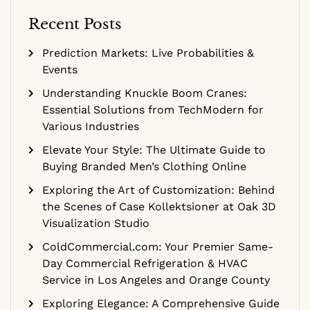
Recent Posts
Prediction Markets: Live Probabilities &
Events
Understanding Knuckle Boom Cranes:
Essential Solutions from TechModern for
Various Industries
Elevate Your Style: The Ultimate Guide to
Buying Branded Men’s Clothing Online
Exploring the Art of Customization: Behind
the Scenes of Case Kollektsioner at Oak 3D
Visualization Studio
ColdCommercial.com: Your Premier Same-
Day Commercial Refrigeration & HVAC
Service in Los Angeles and Orange County
Exploring Elegance: A Comprehensive Guide