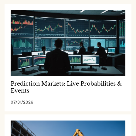
Prediction Markets: Live Probabilities &
Events
07/31/2026