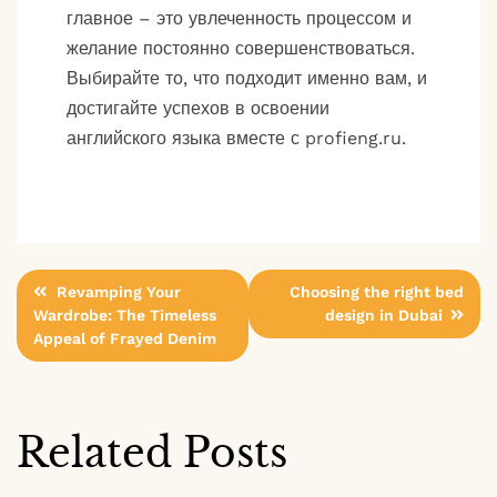
главное – это увлеченность процессом и
желание постоянно совершенствоваться.
Выбирайте то, что подходит именно вам, и
достигайте успехов в освоении
английского языка вместе с profieng.ru.
Post
Revamping Your
Choosing the right bed
Wardrobe: The Timeless
design in Dubai
navigation
Appeal of Frayed Denim
Related Posts