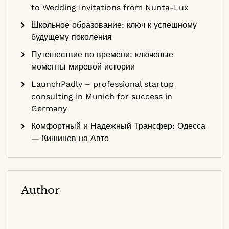
to Wedding Invitations from Nunta-Lux
Школьное образование: ключ к успешному
будущему поколения
Путешествие во времени: ключевые
моменты мировой истории
LaunchPadly – professional startup
consulting in Munich for success in
Germany
Комфортный и Надежный Трансфер: Одесса
— Кишинев на Авто
Author