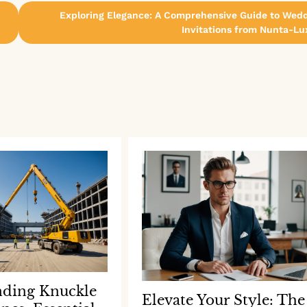
Exploring Elegance: A Comprehensive Guide to Wed
Invitations from Nunta-Lu
nding Knuckle
Elevate Your Style: The