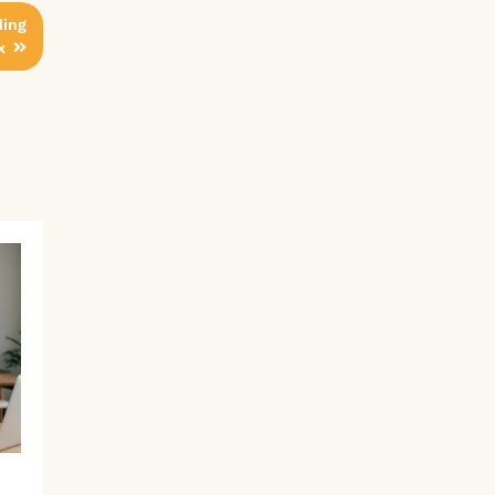
ding
x